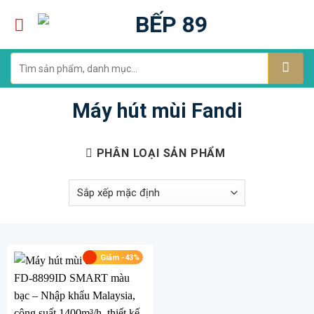
Skip
to
content
Tìm
kiếm:
Máy hút mùi Fandi
PHÂN LOẠI SẢN PHẨM
Giảm -43%