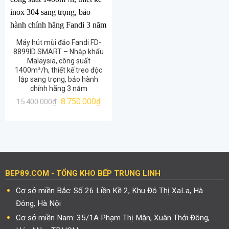
Máy hút mùi đảo Fandi FD-
8899ID SMART – Nhập khẩu
Malaysia, công suất
1400m³/h, thiết kế treo độc
lập sang trọng, bảo hành
chính hãng 3 năm
Giá
Giá
8.750.000
₫
15.400.000
₫
gốc
hiện
là:
tại
15.400.000₫.
là:
8.750.000₫.
BEP89.COM - TỔNG KHO BẾP TRUNG LINH
Cơ sở miền Bắc: Số 26 Liền Kề 2, Khu Đô Thị XaLa, Hà
Đông, Hà Nội
Cơ sở miền Nam: 35/1A Phạm Thị Mặn, Xuân Thới Đông,