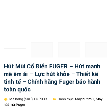
Hút Mùi Cổ Điển FUGER – Hút mạnh
mẽ êm ái – Lực hút khỏe – Thiết kế
tinh tế – Chính hãng Fuger bảo hành
toàn quốc
Mã hàng (SKU): FG 703B
Danh mục:
Máy hút mùi
,
Máy
hút mùi Fuger