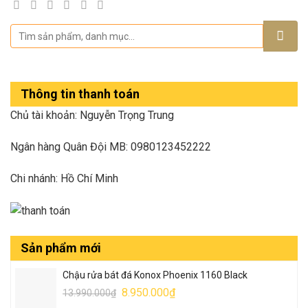
Thông tin thanh toán
Chủ tài khoản: Nguyễn Trọng Trung
Ngân hàng Quân Đội MB: 0980123452222
Chi nhánh: Hồ Chí Minh
Sản phẩm mới
Chậu rửa bát đá Konox Phoenix 1160 Black
Giá
Giá
8.950.000
₫
13.990.000
₫
gốc
hiện