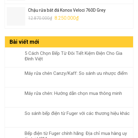
là:
tại
Chậu rửa bát đá Konox Veloci 760D Grey
13.990.000₫.
là:
Giá
Giá
8.250.000
₫
12.870.000
₫
8.950.000₫.
gốc
hiện
là:
tại
12.870.000₫.
là:
Bài viết mới
8.250.000₫.
5 Cách Chọn Bếp Từ Đôi Tiết Kiệm Điện Cho Gia
Đình Việt
Máy rửa chén Canzy/Kaff: So sánh ưu nhược điểm
Máy rửa chén: Hướng dẫn chọn mua thông minh
So sánh bếp điện từ Fuger với các thương hiệu khác
Bếp điện từ Fuger chính hãng: Địa chỉ mua hàng uy