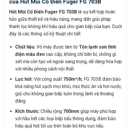
của Hút Mùi Cổ Điển Fuger FG 703B
Hút Mùi Cổ Điển Fuger FG 703B
là sự kết hợp hoàn
hảo giữa thiết kế và hiệu năng, mang đến giải pháp
thanh lọc không khí hiệu quả cho gian bếp của bạn. Dưới
đây là các thông số kỹ thuật chi tiết:
Chất liệu:
Vỏ máy được làm từ
Tôn lạnh sơn tĩnh
điện màu đen
cao cấp, không chỉ bền bỉ, chống gỉ
sét mà còn tạo vẻ ngoài sang trọng, dễ dàng hòa hợp
với nhiều phong cách nội thất.
Lực hút:
Với công suất
750m³/h
, FG 703B đảm bảo
khả năng hút sạch mọi khói, mùi thức ăn và hơi nước,
giữ cho không gian bếp luôn trong lành và thoáng
đãng.
Kích thước:
Chiều rộng
700mm
giúp máy phù hợp
với hầu hết các loại bếp nấu thông dụng, đảm bảo
hiệu quả hút tối ưu trên toàn bộ khu vực nấu.