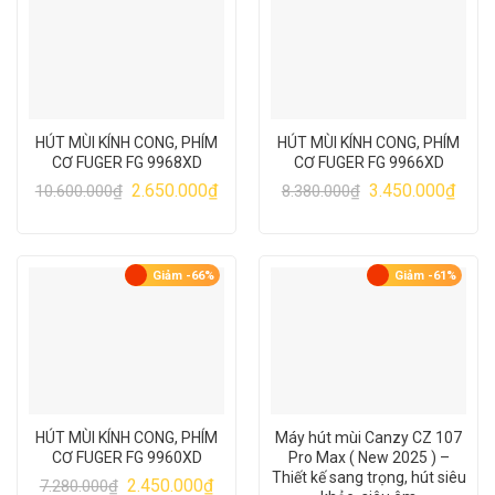
HÚT MÙI KÍNH CONG, PHÍM
HÚT MÙI KÍNH CONG, PHÍM
CƠ FUGER FG 9968XD
CƠ FUGER FG 9966XD
Giá
Giá
Giá
Giá
2.650.000
₫
3.450.000
₫
10.600.000
₫
8.380.000
₫
gốc
hiện
gốc
hiện
là:
tại
là:
tại
10.600.000₫.
là:
8.380.000₫.
là:
2.650.000₫.
3.450
Giảm -66%
Giảm -61%
HÚT MÙI KÍNH CONG, PHÍM
Máy hút mùi Canzy CZ 107
CƠ FUGER FG 9960XD
Pro Max ( New 2025 ) –
Thiết kế sang trọng, hút siêu
Giá
Giá
2.450.000
₫
7.280.000
₫