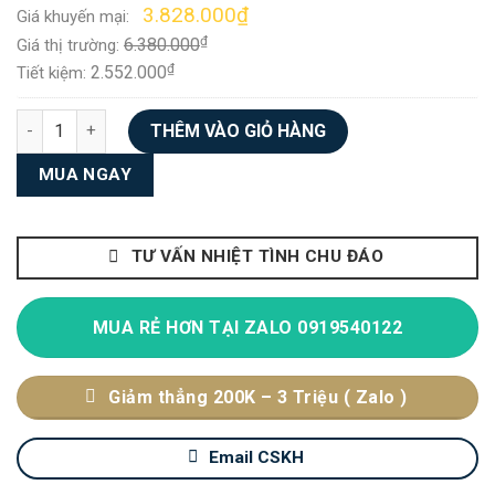
Giá
Giá
3.828.000
₫
Giá khuyến mại:
gốc
hiện
₫
6.380.000
là:
tại
Giá thị trường:
6.380.000₫.
là:
₫
2.552.000
Tiết kiệm:
3.828.000₫.
Hút Mùi Cổ Điển FUGER - Hút mạnh mẽ êm ái - Lực hút khỏe - T
THÊM VÀO GIỎ HÀNG
MUA NGAY
TƯ VẤN NHIỆT TÌNH CHU ĐÁO
MUA RẺ HƠN TẠI ZALO 0919540122
Giảm thẳng 200K – 3 Triệu ( Zalo )
Email CSKH